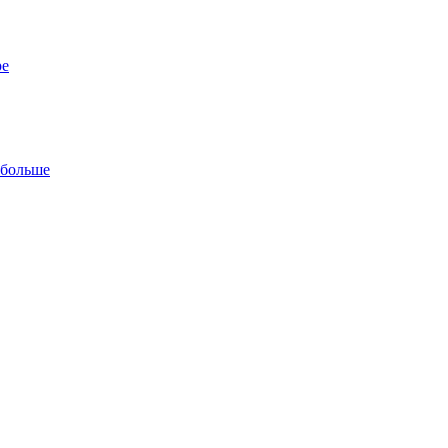
ре
 больше