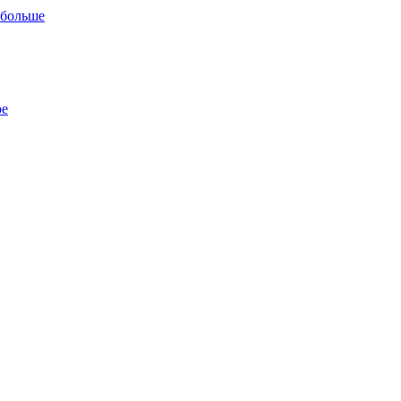
 больше
ре