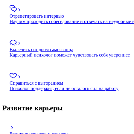
Отрепетировать интервью
Научим проходить собеседование и отвечать на неудобные
Вылечить синдром самозванца
Карьерный психолог поможет чувствовать себя увереннее
Справиться с выгоранием
Психолог поддержит, если не осталось сил на работу
Развитие карьеры
Развитие навыков и карьеры