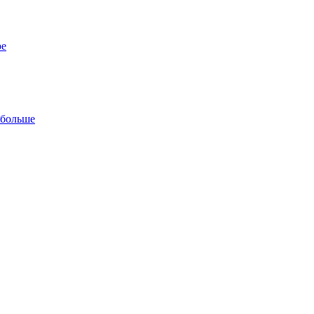
ре
 больше