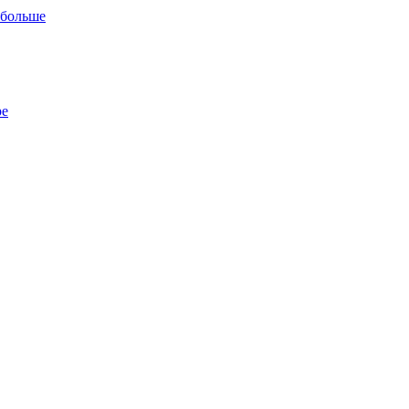
 больше
ре