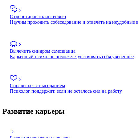
Отрепетировать интервью
Научим проходить собеседование и отвечать на неудобные
Вылечить синдром самозванца
Карьерный психолог поможет чувствовать себя увереннее
Справиться с выгоранием
Психолог поддержит, если не осталось сил на работу
Развитие карьеры
Развитие навыков и карьеры