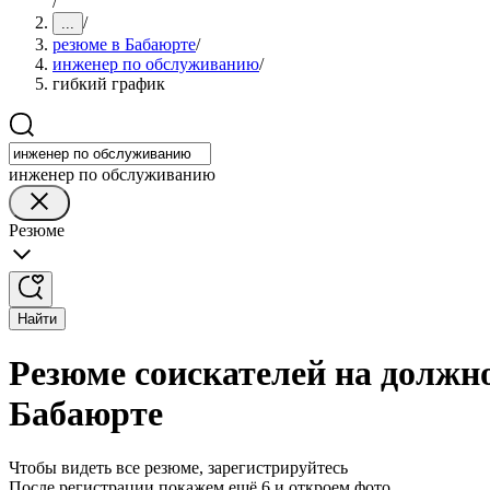
/
/
...
резюме в Бабаюрте
/
инженер по обслуживанию
/
гибкий график
инженер по обслуживанию
Резюме
Найти
Резюме соискателей на должн
Бабаюрте
Чтобы видеть все резюме, зарегистрируйтесь
После регистрации покажем ещё 6 и откроем фото