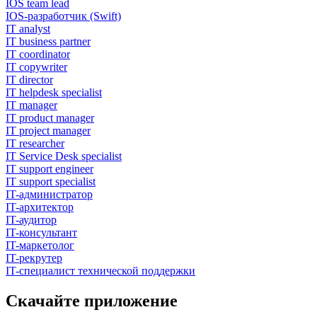
IOS team lead
IOS-разработчик (Swift)
IT analyst
IT business partner
IT coordinator
IT copywriter
IT director
IT helpdesk specialist
IT manager
IT product manager
IT project manager
IT researcher
IT Service Desk specialist
IT support engineer
IT support specialist
IT-администратор
IT-архитектор
IT-аудитор
IT-консультант
IT-маркетолог
IT-рекрутер
IT-специалист технической поддержки
Скачайте приложение