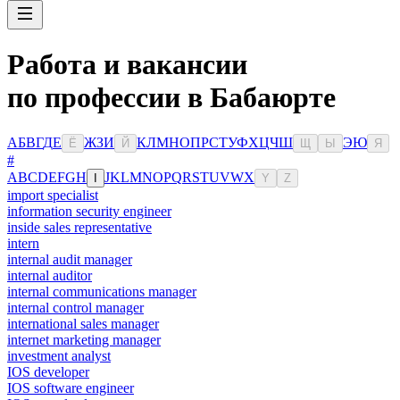
Работа и вакансии
по профессии в Бабаюрте
А
Б
В
Г
Д
Е
Ж
З
И
К
Л
М
Н
О
П
Р
С
Т
У
Ф
Х
Ц
Ч
Ш
Э
Ю
Ё
Й
Щ
Ы
Я
#
A
B
C
D
E
F
G
H
J
K
L
M
N
O
P
Q
R
S
T
U
V
W
X
I
Y
Z
import specialist
information security engineer
inside sales representative
intern
internal audit manager
internal auditor
internal communications manager
internal control manager
international sales manager
internet marketing manager
investment analyst
IOS developer
IOS software engineer