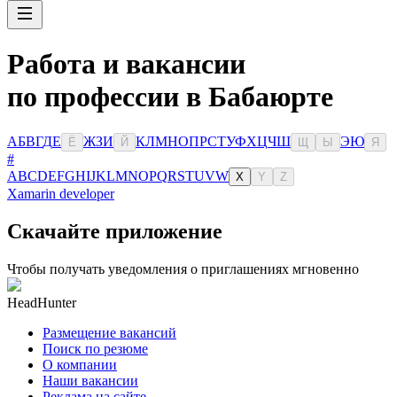
Работа и вакансии
по профессии в Бабаюрте
А
Б
В
Г
Д
Е
Ж
З
И
К
Л
М
Н
О
П
Р
С
Т
У
Ф
Х
Ц
Ч
Ш
Э
Ю
Ё
Й
Щ
Ы
Я
#
A
B
C
D
E
F
G
H
I
J
K
L
M
N
O
P
Q
R
S
T
U
V
W
X
Y
Z
Xamarin developer
Скачайте приложение
Чтобы получать уведомления о приглашениях мгновенно
HeadHunter
Размещение вакансий
Поиск по резюме
О компании
Наши вакансии
Реклама на сайте