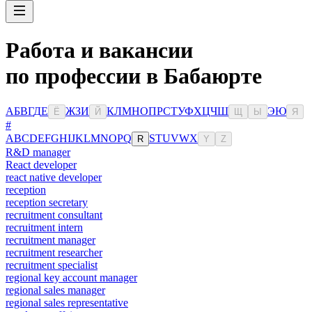
Работа и вакансии
по профессии в Бабаюрте
А
Б
В
Г
Д
Е
Ж
З
И
К
Л
М
Н
О
П
Р
С
Т
У
Ф
Х
Ц
Ч
Ш
Э
Ю
Ё
Й
Щ
Ы
Я
#
A
B
C
D
E
F
G
H
I
J
K
L
M
N
O
P
Q
S
T
U
V
W
X
R
Y
Z
R&D manager
React developer
react native developer
reception
reception secretary
recruitment consultant
recruitment intern
recruitment manager
recruitment researcher
recruitment specialist
regional key account manager
regional sales manager
regional sales representative