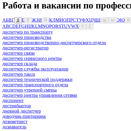
Работа и вакансии по профес
А
Б
В
Г
Е
Ж
З
И
К
Л
М
Н
О
П
Р
С
Т
У
Ф
Х
Ц
Ч
Ш
Э
Ю
Д
Ё
Й
Щ
Ы
Я
A
B
C
D
E
F
G
H
I
J
K
L
M
N
O
P
Q
R
S
T
U
V
W
X
Y
Z
диспетчер по транспорту
диспетчер производства
диспетчер производственно-диспетчерского отдела
диспетчер-регистратор
диспетчер связи
диспетчер сервисного центра
диспетчер склада
диспетчер службы эксплуатации
диспетчер такси
диспетчер технической поддержки
диспетчер транспортного отдела
диспетчер утренней смены
диспетчер центра управления сетями
диспонент
дистрибьютор
дневной диспетчер
доводчик-притирщик
дозиметрист
дознаватель