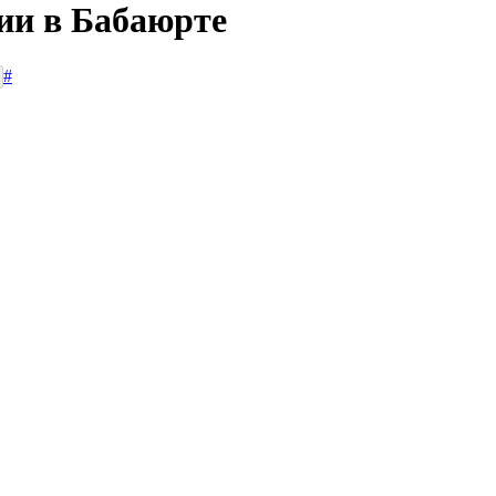
сии в Бабаюрте
#