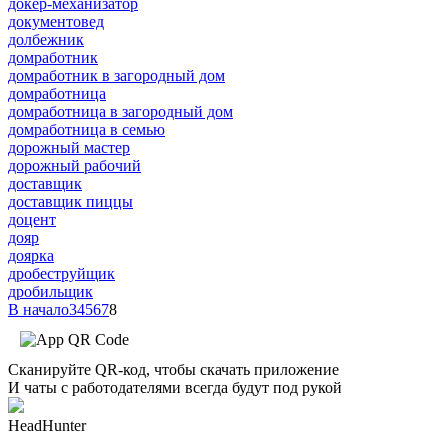
докер-механизатор
документовед
долбежник
домработник
домработник в загородный дом
домработница
домработница в загородный дом
домработница в семью
дорожный мастер
дорожный рабочий
доставщик
доставщик пиццы
доцент
дояр
доярка
дробеструйщик
дробильщик
В начало
3
4
5
6
7
8
Сканируйте QR-код, чтобы скачать приложение
И чаты с работодателями всегда будут под рукой
HeadHunter