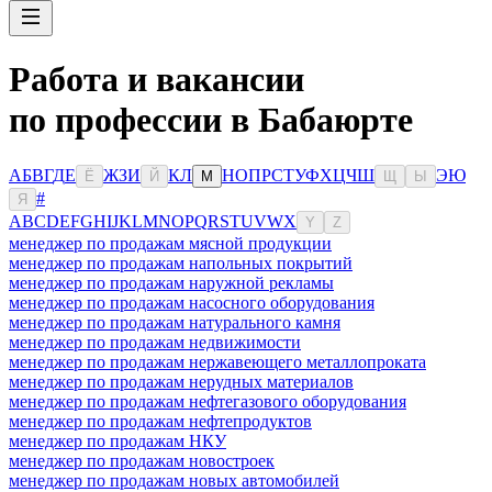
Работа и вакансии
по профессии в Бабаюрте
А
Б
В
Г
Д
Е
Ж
З
И
К
Л
Н
О
П
Р
С
Т
У
Ф
Х
Ц
Ч
Ш
Э
Ю
Ё
Й
М
Щ
Ы
#
Я
A
B
C
D
E
F
G
H
I
J
K
L
M
N
O
P
Q
R
S
T
U
V
W
X
Y
Z
менеджер по продажам мясной продукции
менеджер по продажам напольных покрытий
менеджер по продажам наружной рекламы
менеджер по продажам насосного оборудования
менеджер по продажам натурального камня
менеджер по продажам недвижимости
менеджер по продажам нержавеющего металлопроката
менеджер по продажам нерудных материалов
менеджер по продажам нефтегазового оборудования
менеджер по продажам нефтепродуктов
менеджер по продажам НКУ
менеджер по продажам новостроек
менеджер по продажам новых автомобилей