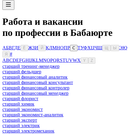
Работа и вакансии
по профессии в Бабаюрте
А
Б
В
Г
Д
Е
Ж
З
И
К
Л
М
Н
О
П
Р
Т
У
Ф
Х
Ц
Ч
Ш
Э
Ю
Ё
Й
С
Щ
Ы
#
Я
A
B
C
D
E
F
G
H
I
J
K
L
M
N
O
P
Q
R
S
T
U
V
W
X
Y
Z
старший тренинг-менеджер
старший фельдшер
старший финансовый аналитик
старший финансовый консультант
старший финансовый контролер
старший финансовый менеджер
старший флорист
старший химик
старший экономист
старший экономист-аналитик
старший эксперт
старший электрик
старший электромеханик