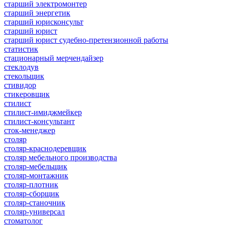
старший электромонтер
старший энергетик
старший юрисконсульт
старший юрист
старший юрист судебно-претензионной работы
статистик
стационарный мерчендайзер
стеклодув
стекольщик
стивидор
стикеровщик
стилист
стилист-имиджмейкер
стилист-консультант
сток-менеджер
столяр
столяр-краснодеревщик
столяр мебельного производства
столяр-мебельщик
столяр-монтажник
столяр-плотник
столяр-сборщик
столяр-станочник
столяр-универсал
стоматолог