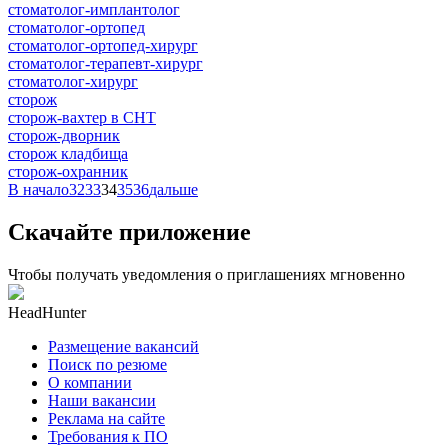
стоматолог-имплантолог
стоматолог-ортопед
стоматолог-ортопед-хирург
стоматолог-терапевт-хирург
стоматолог-хирург
сторож
сторож-вахтер в СНТ
сторож-дворник
сторож кладбища
сторож-охранник
В начало
32
33
34
35
36
дальше
Скачайте приложение
Чтобы получать уведомления о приглашениях мгновенно
HeadHunter
Размещение вакансий
Поиск по резюме
О компании
Наши вакансии
Реклама на сайте
Требования к ПО