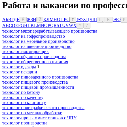
Работа и вакансии по профес
А
Б
В
Г
Д
Е
Ж
З
И
К
Л
М
Н
О
П
Р
С
У
Ф
Х
Ц
Ч
Ш
Э
Ю
Ё
Й
Т
Щ
Ы
Я
A
B
C
D
E
F
G
H
I
J
K
L
M
N
O
P
Q
R
S
T
U
V
W
X
Y
Z
технолог мясоперерабатывающего производства
технолог на гофропроизводство
технолог на мебельное производство
технолог на швейное производство
технолог-нормировщик
технолог обувного производства
технолог общественного питания
технолог одежды
1
технолог пекарни
технолог пивоваренного производства
технолог пищевого производства
технолог пищевой промышленности
технолог по бетону
технолог по качеству
технолог по клинингу
технолог полиграфического производства
технолог по металлообработке
технолог-программист станков с ЧПУ
технолог производства