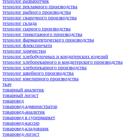
технолог-разработчик
технолог рекламного производства
технолог рыбного производства
технолог сварочного производства
технолог склада
технолог сырного производства
технолог трикотажного производства
технолог фармацевтического производства
технолог флексопечати
технолог химчистки
технолог хлебобулочных и кондитерских изделий
технолог хлебопекарного и кондитерского производства
технолог хлебопекарного производства
технолог швейного производства
технолог ювелирного производства
ткач
товарный аналитик
товарный логист
товаровед
товаровед-администратор
товаровед-аналитик
товаровед в супермаркет
товаровед-кассир
товаровед-кладовщик
товаровед-логист