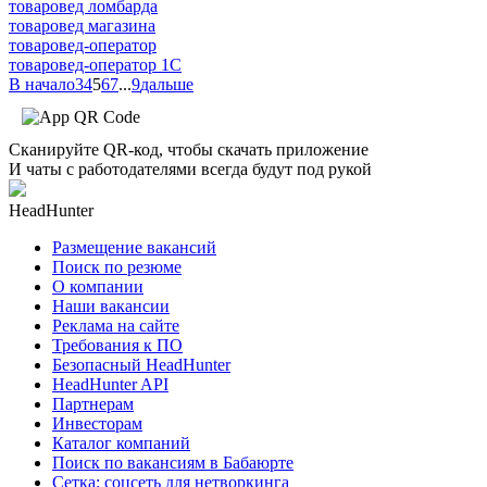
товаровед ломбарда
товаровед магазина
товаровед-оператор
товаровед-оператор 1С
В начало
3
4
5
6
7
...
9
дальше
Сканируйте QR-код, чтобы скачать приложение
И чаты с работодателями всегда будут под рукой
HeadHunter
Размещение вакансий
Поиск по резюме
О компании
Наши вакансии
Реклама на сайте
Требования к ПО
Безопасный HeadHunter
HeadHunter API
Партнерам
Инвесторам
Каталог компаний
Поиск по вакансиям в Бабаюрте
Сетка: соцсеть для нетворкинга