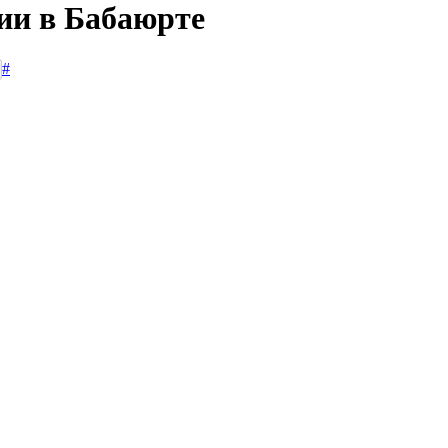
сии в Бабаюрте
#