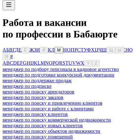
Работа и вакансии
по профессии в Бабаюрте
А
Б
В
Г
Д
Е
Ж
З
И
К
Л
Н
О
П
Р
С
Т
У
Ф
Х
Ц
Ч
Ш
Э
Ю
Ё
Й
М
Щ
Ы
#
Я
A
B
C
D
E
F
G
H
I
J
K
L
M
N
O
P
Q
R
S
T
U
V
W
X
Y
Z
менеджер по подбору персонала в кадровое агентство
менеджер по подготовке конкурсной документации
менеджер по поддержке продаж
менеджер по подписке
менеджер по поиску арендаторов
менеджер по поиску заказов
менеджер по поиску и привлечению клиентов
менеджер по поиску и работе с клиентами
менеджер по поиску клиентов
менеджер по поиску коммерческой недвижимости
менеджер по поиску новых клиентов
менеджер по поиску объектов недвижимости
менеджер по поиску помещений