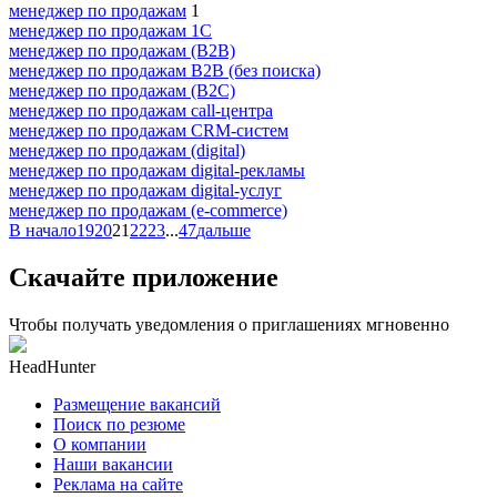
менеджер по продажам
1
менеджер по продажам 1С
менеджер по продажам (B2B)
менеджер по продажам B2B (без поиска)
менеджер по продажам (B2C)
менеджер по продажам call-центра
менеджер по продажам CRM-систем
менеджер по продажам (digital)
менеджер по продажам digital-рекламы
менеджер по продажам digital-услуг
менеджер по продажам (e-commerce)
В начало
19
20
21
22
23
...
47
дальше
Скачайте приложение
Чтобы получать уведомления о приглашениях мгновенно
HeadHunter
Размещение вакансий
Поиск по резюме
О компании
Наши вакансии
Реклама на сайте