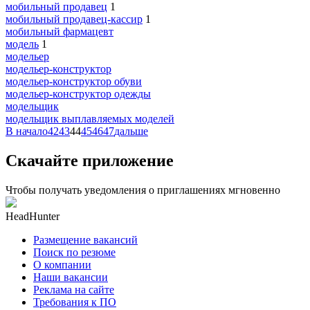
мобильный продавец
1
мобильный продавец-кассир
1
мобильный фармацевт
модель
1
модельер
модельер-конструктор
модельер-конструктор обуви
модельер-конструктор одежды
модельщик
модельщик выплавляемых моделей
В начало
42
43
44
45
46
47
дальше
Скачайте приложение
Чтобы получать уведомления о приглашениях мгновенно
HeadHunter
Размещение вакансий
Поиск по резюме
О компании
Наши вакансии
Реклама на сайте
Требования к ПО