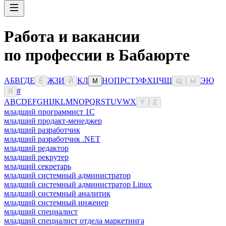
Работа и вакансии
по профессии в Бабаюрте
А
Б
В
Г
Д
Е
Ж
З
И
К
Л
Н
О
П
Р
С
Т
У
Ф
Х
Ц
Ч
Ш
Э
Ю
Ё
Й
М
Щ
Ы
#
Я
A
B
C
D
E
F
G
H
I
J
K
L
M
N
O
P
Q
R
S
T
U
V
W
X
Y
Z
младший программист 1С
младший продакт-менеджер
младший разработчик
младший разработчик .NET
младший редактор
младший рекрутер
младший секретарь
младший системный администратор
младший системный администратор Linux
младший системный аналитик
младший системный инженер
младший специалист
младший специалист отдела маркетинга