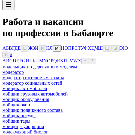
Работа и вакансии
по профессии в Бабаюрте
А
Б
В
Г
Д
Е
Ж
З
И
К
Л
Н
О
П
Р
С
Т
У
Ф
Х
Ц
Ч
Ш
Э
Ю
Ё
Й
М
Щ
Ы
#
Я
A
B
C
D
E
F
G
H
I
J
K
L
M
N
O
P
Q
R
S
T
U
V
W
X
Y
Z
модельщик по деревянным моделям
модератор
модератор интернет-магазина
модератор социальных сетей
мойщик автомобилей
мойщик грузовых автомобилей
мойщик оборудования
мойщик окон
мойщик подвижного состава
мойщик посуды
мойщик тары
мойщица-уборщица
молекулярный биолог