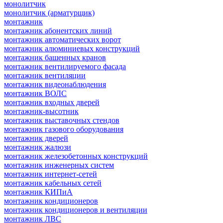
монолитчик
монолитчик (арматурщик)
монтажник
монтажник абонентских линий
монтажник автоматических ворот
монтажник алюминиевых конструкций
монтажник башенных кранов
монтажник вентилируемого фасада
монтажник вентиляции
монтажник видеонаблюдения
монтажник ВОЛС
монтажник входных дверей
монтажник-высотник
монтажник выставочных стендов
монтажник газового оборудования
монтажник дверей
монтажник жалюзи
монтажник железобетонных конструкций
монтажник инженерных систем
монтажник интернет-сетей
монтажник кабельных сетей
монтажник КИПиА
монтажник кондиционеров
монтажник кондиционеров и вентиляции
монтажник ЛВС