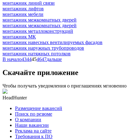
монтажник линий связи
монтажник лифтов
монтажник мебели
монтажник межкомнатных дверей
монтажник межкомнатных дверей
монтажник металлоконструкций
монтажник МК
монтажник навесных вентилируемых фасадов
монтажник наружных трубопроводов
монтажник натяжных потолков
В начало
43
44
45
46
47
дальше
Скачайте приложение
Чтобы получать уведомления о приглашениях мгновенно
HeadHunter
Размещение вакансий
Поиск по резюме
О компании
Наши вакансии
Реклама на сайте
Требования к ПО